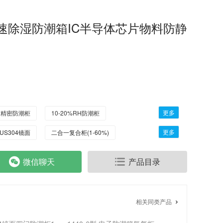
速除湿防潮箱IC半导体芯片物料防静
更多
RH精密防潮柜
10-20%RH防潮柜
更多
US304镜面
二合一复合柜(1-60%)
柜
微信聊天
产品目录
相关同类产品