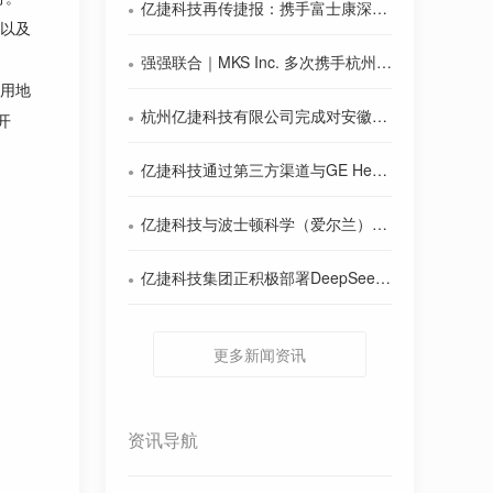
亿捷科技再传捷报：携手富士康深化供应链合作，共筑智能制造新生态
以及
强强联合｜MKS Inc. 多次携手杭州亿捷科技，深化全球合作
用地
杭州亿捷科技有限公司完成对安徽卡贝尼新能源有限公司100%控股
开
亿捷科技通过第三方渠道与GE Healthcare达成产品采购合作
亿捷科技与波士顿科学（爱尔兰）达成产品采购合作
亿捷科技集团正积极部署DeepSeek，推动AI技术创新
更多新闻资讯
资讯导航