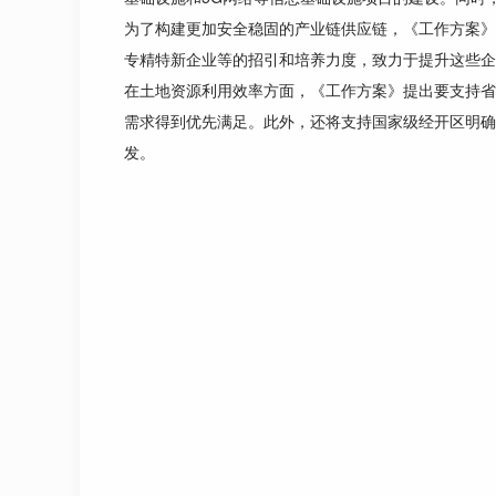
为了构建更加安全稳固的产业链供应链，《工作方案》
专精特新企业等的招引和培养力度，致力于提升这些企
在土地资源利用效率方面，《工作方案》提出要支持省
需求得到优先满足。此外，还将支持国家级经开区明确
发。