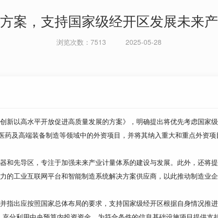
方案，支持国家级经开区发展未来产
浏览次数：7513
2025-05-28
创新以高水平开放促进高质量发展的方案》，明确提出将优先考虑国家级
物医药及高端装备制造等领域中的外资项目，并将其纳入重大和重点外资项
器和先导区，专注于加强未来产业计量体系的建设与发展。此外，还将提
力的工业互联网平台和智能制造系统解决方案供应商，以此推动制造业企
并指出应按照国家总体布局的要求，支持国家级经开区根据自身情况推进
，充分利用中央预算内投资资金，为符合条件的信息基础设施项目提供支