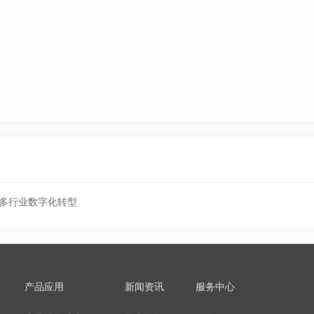
多行业数字化转型
产品应用
新闻资讯
服务中心