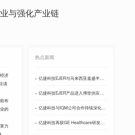
业与强化产业链
热点新闻
经济
亿捷科技EJER与马来西亚嘉盛半导体（Carsem）达成采购合作，硬核技术赋能全球半导体供应链
目清
亿捷科技EJER产品进入博世供应链体系，以精密环境控制技术赋能高端制造
前布
亿捷科技与IQM公司合作持续深化：EJER技术获国际量子计算领域高度认可
业的
亿捷科技再获GE Healthcare研发实验室信赖：以专业防潮防氧化方案护航医疗科技前沿探索
算力
持。