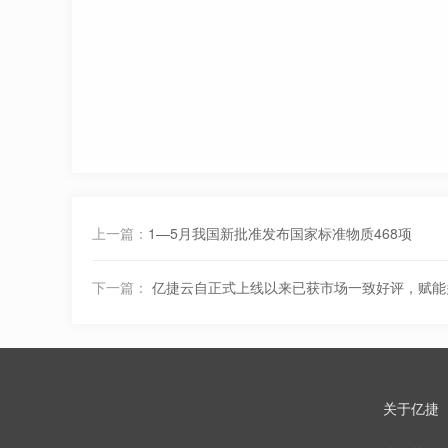
上一篇：
1—5月我国新批准发布国家标准物质468项
下一篇：
亿捷云自正式上线以来已获市场一致好评，赋能
关于亿捷